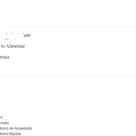
ão
no de Ansiedade
no Bipolar
ão Alimentar
renia
nsultas
e
os
essão
torno de Ansiedade
torno Bipolar