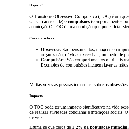
O que é?
O Transtorno Obsessivo-Compulsivo (TOC) é um quadro
causam ansiedade) e
compulsões
(comportamentos ou at
aconteça). O TOC é uma condição que pode afetar sign
Características
Obsessões
: São pensamentos, imagens ou impul
organização, dúvidas excessivas, ou medo de pre
Compulsões
: São comportamentos ou rituais rea
Exemplos de compulsões incluem lavar as mãos rep
Muitas vezes as pessoas tem crítica sobre as obsessõe
Impacto
O TOC pode ter um impacto significativo na vida pesso
de realizar atividades cotidianas e interações sociais
de vida.
Estima-se que cerca de
1-2% da população mundial