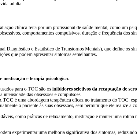
 vida adulta.
iação clínica feita por um profissional de saúde mental, como um psiq
 obsessivos, comportamentos compulsivos, duração e frequência dos sin
l Diagnóstico e Estatístico de Transtornos Mentais), que define os sint
ições que podem apresentar sintomas semelhantes.
de
medicação
e
terapia psicológica
.
 usados para o TOC são os
inibidores seletivos da recaptação de ser
 a intensidade das obsessões e compulsões.
 A
TCC
é uma abordagem terapêutica eficaz no tratamento do TOC, es
almente o paciente às suas obsessões, sem permitir que ele realize a 
udáveis, como práticas de relaxamento, meditação e manter uma rotina reg
em experimentar uma melhoria significativa dos sintomas, reduzindo 