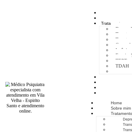
Home
Sobre mim
Tratamentos
Depress
Transtor
Transtor
Compuls
Insônia
Esquizof
TEPT
TDAH
TOC
Consultório
Como são as Co
Consultas Onlin
Agendamento
Home
Sobre mim
Tratament
Depr
Trans
Trans