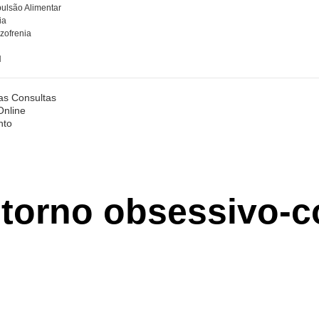
lsão Alimentar
ia
zofrenia
H
o
as Consultas
Online
nto
storno obsessivo-c