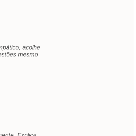
mpático, acolhe
questões mesmo
mente. Explica