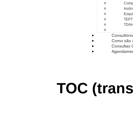
Compu
Insôn
Esqui
TEPT
TDA
TOC
Consultóri
Como são 
Consultas 
Agendame
TOC (tran