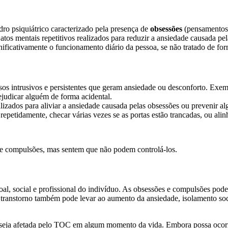
 psiquiátrico caracterizado pela presença de
obsessões
(pensamentos,
os mentais repetitivos realizados para reduzir a ansiedade causada pel
ificativamente o funcionamento diário da pessoa, se não tratado de fo
sos intrusivos e persistentes que geram ansiedade ou desconforto. Ex
judicar alguém de forma acidental.
lizados para aliviar a ansiedade causada pelas obsessões ou prevenir al
etidamente, checar várias vezes se as portas estão trancadas, ou alinh
s e compulsões, mas sentem que não podem controlá-los.
al, social e profissional do indivíduo. As obsessões e compulsões pod
. O transtorno também pode levar ao aumento da ansiedade, isolamento so
seja afetada pelo TOC em algum momento da vida. Embora possa ocorre