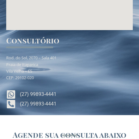
Consultório
Rod. do Sol, 2070 – Sala 401
Praia de Itaparica
Vila Velha – ES
CEP: 29102-020
(27) 99893-4441
(27) 99893-4441
Agende sua consulta abaixo