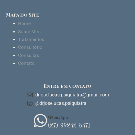
Mapa do Site
Home
Sobre Mim
Tratamentos
Consultório
Consultas
Contato
1
Entre em contato
drjoselucas.psiquiatra@gmail.com
@drjoselucas.psiquiatra
WhatsApp
(27) 99242-8471